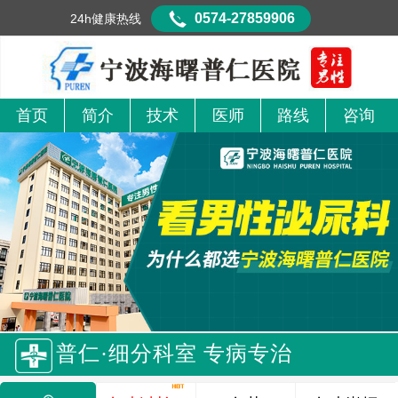
0574-27859906
24h健康热线
首页
简介
技术
医师
路线
咨询
普仁·细分科室 专病专治