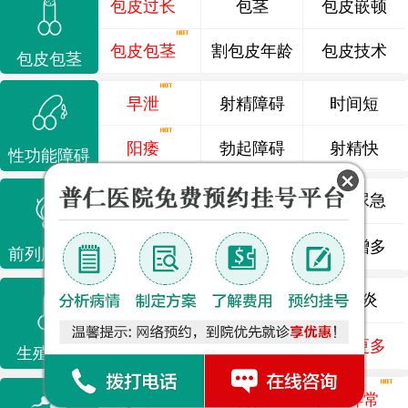
包皮过长
包茎
包皮嵌顿
包皮包茎
割包皮年龄
包皮技术
包皮包茎
早泄
射精障碍
时间短
阳痿
勃起障碍
射精快
性功能障碍
前列腺炎
前列腺痛
尿频尿急
前列腺增生
排尿不畅
夜尿增多
前列腺疾病
龟头炎
睾丸炎
尿道炎
尿相关
泌尿感染
了解更多
生殖感染
少精
弱精
精液异常