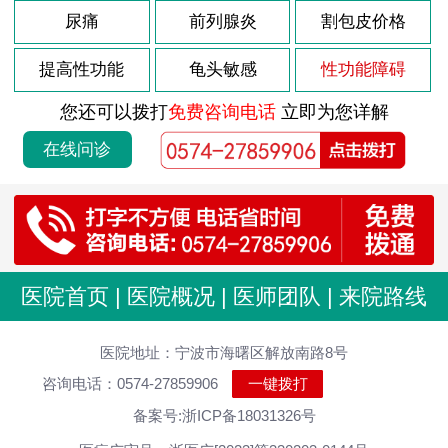
2022-05-10
尿痛
前列腺炎
割包皮价格
包皮过长的表现有哪些？
2022-05-10
包皮过长不割有哪些害处？
提高性功能
龟头敏感
性功能障碍
2022-05-10
包皮过长不割会有哪些不良影响
您还可以拨打
免费咨询电话
立即为您详解
2022-05-10
包皮过长病因到底有哪些
在线问诊
2022-05-10
包皮过长并发症有哪些呢
2022-05-10
包皮龟头炎有哪几种常见的危害
2022-05-10
包皮龟头炎如何预防呢
2022-05-10
包皮龟头炎的症状表现都有什么
医院首页
|
医院概况
|
医师团队
|
来院路线
2022-05-10
包皮龟头炎的发病原因是什么
2022-05-10
医院地址：宁波市海曙区解放南路8号
包皮龟头炎的常见类型有哪些
咨询电话：0574-27859906
一键拨打
2022-05-05
患上阳痿要注意的事项
备案号:浙ICP备18031326号
2022-05-05
得了阳痿会有哪些症状出现